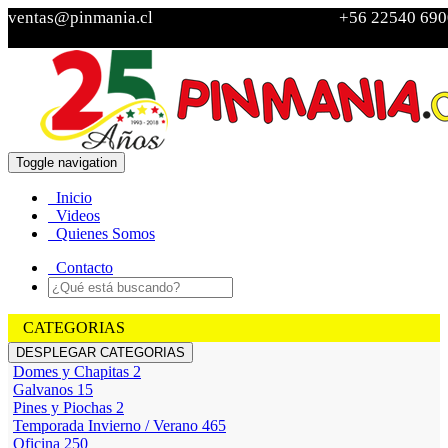
ventas@pinmania.cl
+56 22540 690
Toggle navigation
Ver Carro
Inicio
Sin
Videos
productos
Quienes Somos
Contacto
CATEGORIAS
DESPLEGAR CATEGORIAS
Domes y Chapitas
2
Galvanos
15
Pines y Piochas
2
Temporada Invierno / Verano
465
Oficina
250