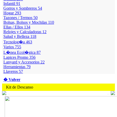
Infantil
91
Gorros y Sombreros
54
Hogar
293
Tazones / Termos
50
Bolsas, Bolsos y Mochilas
110
Ellas / Ellos
134
Relojes y Calculadoras
12
Salud y Belleza
118
Tecnolog�a
463
Varios
755
L�nea Ecol�gica
87
Lapices Promo
356
Lanyard y Accesorios
22
Herramientas
79
Llaveros
57
� Volver
Kit de Descanso
--
--