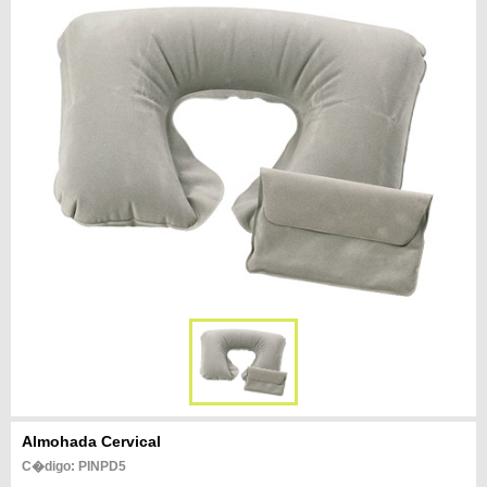
Almohada Cervical
C�digo: PINPD5