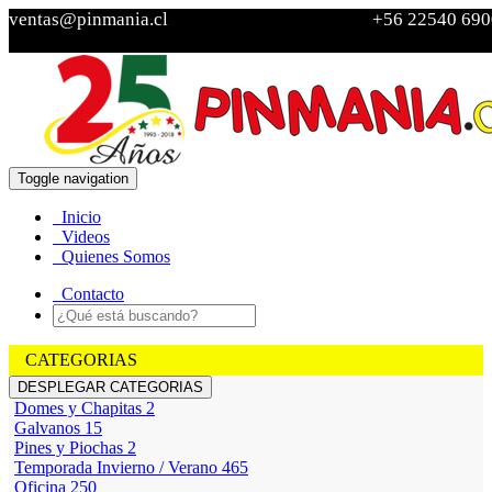
ventas@pinmania.cl
+56 22540 690
Toggle navigation
Ver Carro
Inicio
Sin
Videos
productos
Quienes Somos
Contacto
CATEGORIAS
DESPLEGAR CATEGORIAS
Domes y Chapitas
2
Galvanos
15
Pines y Piochas
2
Temporada Invierno / Verano
465
Oficina
250