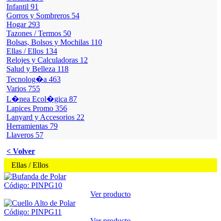
Infantil
91
Gorros y Sombreros
54
Hogar
293
Tazones / Termos
50
Bolsas, Bolsos y Mochilas
110
Ellas / Ellos
134
Relojes y Calculadoras
12
Salud y Belleza
118
Tecnolog�a
463
Varios
755
L�nea Ecol�gica
87
Lapices Promo
356
Lanyard y Accesorios
22
Herramientas
79
Llaveros
57
< Volver
Ellas / Ellos
Código: PINPG10
Ver producto
Código: PINPG11
Ver producto