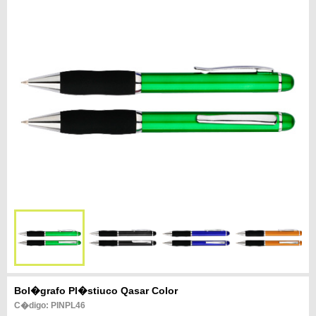
Bol�grafo Pl�stiuco Qasar Color
C�digo: PINPL46