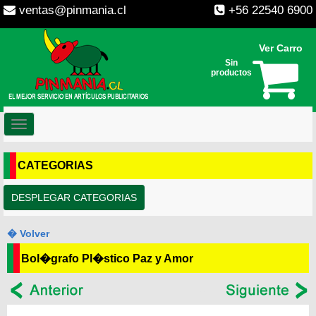
ventas@pinmania.cl
+56 22540 6900
Ver Carro
Sin
productos
Toggle
navigation
CATEGORIAS
DESPLEGAR CATEGORIAS
� Volver
Bol�grafo Pl�stico Paz y Amor
--
--