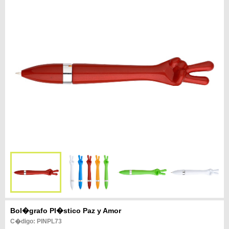
Bol�grafo Pl�stico Paz y Amor
C�digo: PINPL73