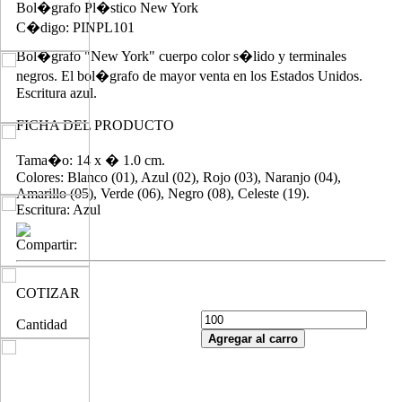
Bol�grafo Pl�stico New York
C�digo: PINPL101
Bol�grafo "New York" cuerpo color s�lido y terminales
negros. El bol�grafo de mayor venta en los Estados Unidos.
Escritura azul.
FICHA DEL PRODUCTO
Tama�o: 14 x � 1.0 cm.
Colores: Blanco (01), Azul (02), Rojo (03), Naranjo (04),
Amarillo (05), Verde (06), Negro (08), Celeste (19).
Escritura: Azul
Compartir:
COTIZAR
Cantidad
Agregar al carro