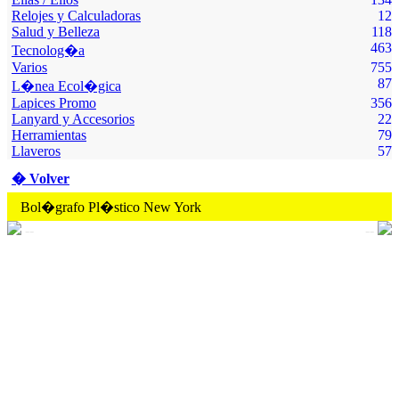
Relojes y Calculadoras
12
Salud y Belleza
118
463
Tecnolog�a
Varios
755
87
L�nea Ecol�gica
Lapices Promo
356
Lanyard y Accesorios
22
Herramientas
79
Llaveros
57
� Volver
Bol�grafo Pl�stico New York
--
--