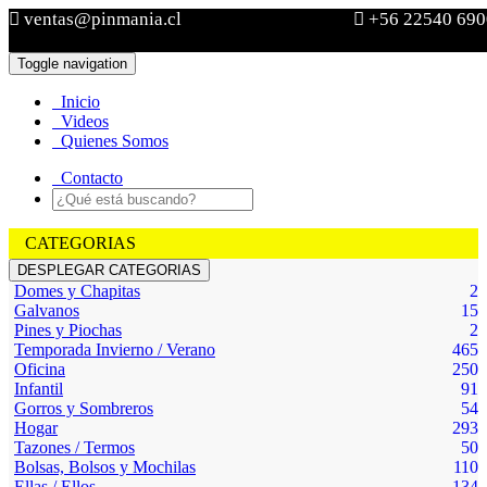
ventas@pinmania.cl
+56 22540 690
Toggle navigation
Ver Carro
Inicio
Sin
Videos
productos
Quienes Somos
Contacto
CATEGORIAS
DESPLEGAR CATEGORIAS
Domes y Chapitas
2
Galvanos
15
Pines y Piochas
2
Temporada Invierno / Verano
465
Oficina
250
Infantil
91
Gorros y Sombreros
54
Hogar
293
Tazones / Termos
50
Bolsas, Bolsos y Mochilas
110
Ellas / Ellos
134