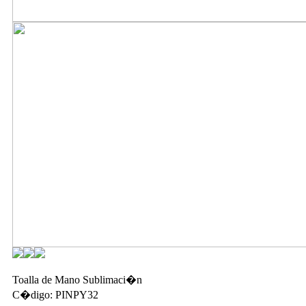
Toalla de Mano Sublimaci�n
C�digo: PINPY32