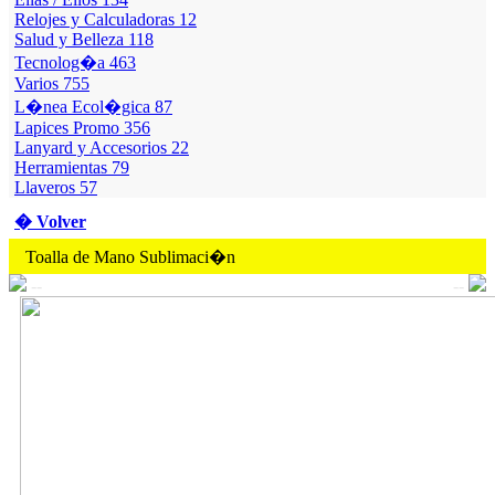
Relojes y Calculadoras
12
Salud y Belleza
118
Tecnolog�a
463
Varios
755
L�nea Ecol�gica
87
Lapices Promo
356
Lanyard y Accesorios
22
Herramientas
79
Llaveros
57
� Volver
Toalla de Mano Sublimaci�n
--
--