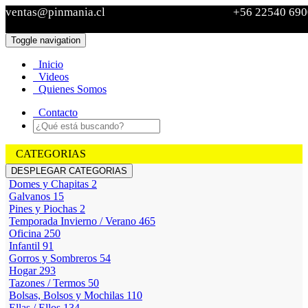
ventas@pinmania.cl
+56 22540 690
Toggle navigation
Ver Carro
Inicio
Sin
Videos
productos
Quienes Somos
Contacto
CATEGORIAS
DESPLEGAR CATEGORIAS
Domes y Chapitas
2
Galvanos
15
Pines y Piochas
2
Temporada Invierno / Verano
465
Oficina
250
Infantil
91
Gorros y Sombreros
54
Hogar
293
Tazones / Termos
50
Bolsas, Bolsos y Mochilas
110
Ellas / Ellos
134