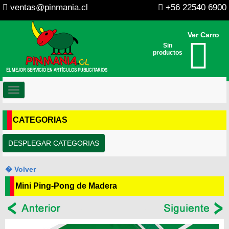
ventas@pinmania.cl
+56 22540 6900
Ver Carro
Sin
productos
Toggle
navigation
CATEGORIAS
DESPLEGAR CATEGORIAS
� Volver
Mini Ping-Pong de Madera
--
--