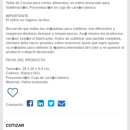
Tabla de Cocina para cortar alimentos, en vidrio texturado para
Sublimaci�n. Presentaci�n en caja de cart�n blanco.
IMPORTANTE
El vidrio es rugoso, no liso.
Recuerde que todas las m�quinas para sublimar son diferentes y
requieren distintos tiempos y temperaturas. As� mismo los productos
var�an seg�n el fabricante. Antes de sublimar una partida completa,
siempre debe hacer pruebas sobre muestras hasta que logre ajustar
su m�quina para obtener la �ptima intensidad del color y no quemar el
producto o dejarlo deslavado.
FICHA DEL PRODUCTO
Tama�o: 28 x 20 x 0.4 cm.
Colores: Blanco (01).
Presentaci�n: Caja de cart�n blanco.
Material: Vidrio texturado.
Compartir:
COTIZAR