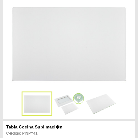
Tabla Cocina Sublimaci�n
C�digo: PINPY41