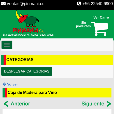
ventas@pinmania.cl
+56 22540 6900
Ver Carro
Sin
productos
Toggle
navigation
CATEGORIAS
DESPLEGAR CATEGORIAS
� Volver
Caja de Madera para Vino
--
--