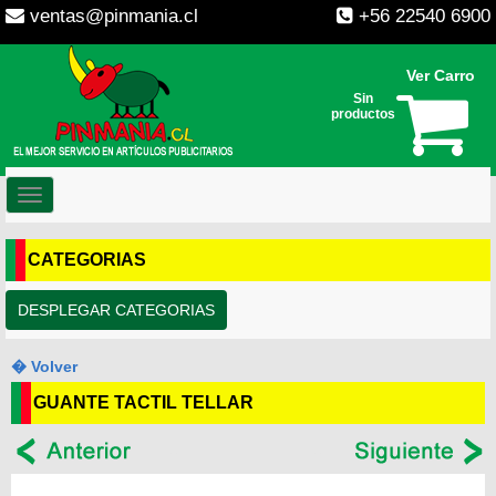
ventas@pinmania.cl
+56 22540 6900
Ver Carro
Sin
productos
Toggle
navigation
CATEGORIAS
DESPLEGAR CATEGORIAS
� Volver
GUANTE TACTIL TELLAR
--
--