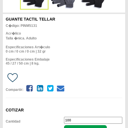
GUANTE TACTIL TELLAR
C�digo: PINM5131
Acr�lico
Talla �nica. Adulto
Especificaciones Art�culo
0 cm / 0 cm / 0 cm | 32 gr
Especificaciones Embalaje
45 / 27 / 50 cm | 8 kg.
Compartir:
COTIZAR
Cantidad