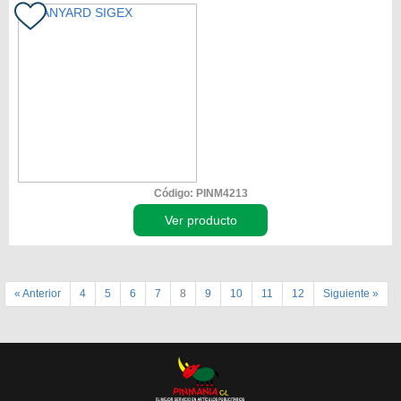
Código: PINM4213
Ver producto
« Anterior
4
5
6
7
8
9
10
11
12
Siguiente »