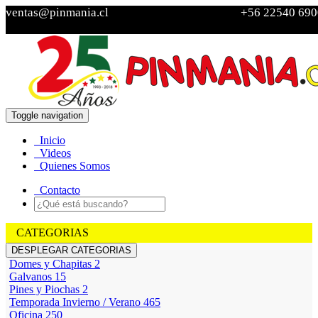
ventas@pinmania.cl
+56 22540 690
Toggle navigation
Ver Carro
Inicio
Sin
Videos
productos
Quienes Somos
Contacto
CATEGORIAS
DESPLEGAR CATEGORIAS
Domes y Chapitas
2
Galvanos
15
Pines y Piochas
2
Temporada Invierno / Verano
465
Oficina
250