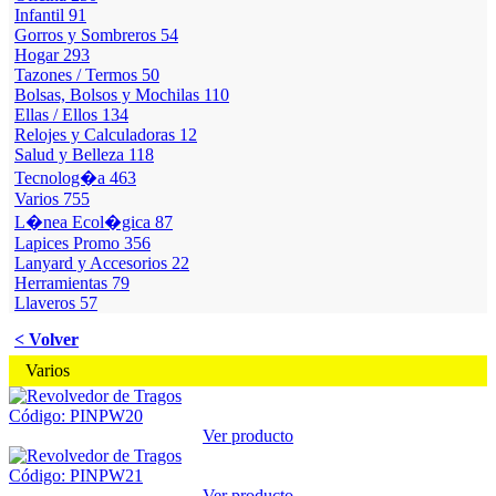
Infantil
91
Gorros y Sombreros
54
Hogar
293
Tazones / Termos
50
Bolsas, Bolsos y Mochilas
110
Ellas / Ellos
134
Relojes y Calculadoras
12
Salud y Belleza
118
Tecnolog�a
463
Varios
755
L�nea Ecol�gica
87
Lapices Promo
356
Lanyard y Accesorios
22
Herramientas
79
Llaveros
57
< Volver
Varios
Código: PINPW20
Ver producto
Código: PINPW21
Ver producto